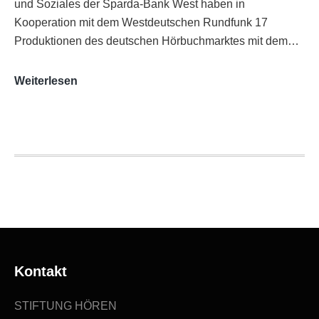
und Soziales der Sparda-Bank West haben in
Kooperation mit dem Westdeutschen Rundfunk 17
Produktionen des deutschen Hörbuchmarktes mit dem…
AUDITORIX-
Weiterlesen
Hörbuchsiegel
2020
|
Ausgezeichnete
Produktionen
Kontakt
STIFTUNG HÖREN