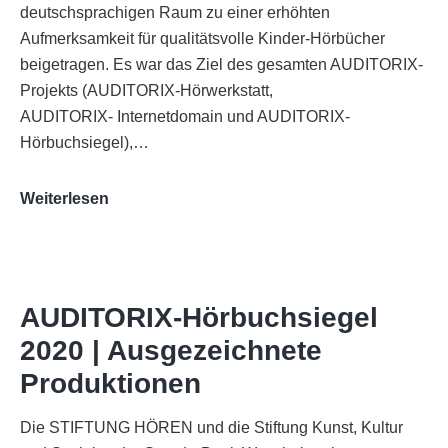
deutschsprachigen Raum zu einer erhöhten
Aufmerksamkeit für qualitätsvolle Kinder-Hörbücher
beigetragen. Es war das Ziel des gesamten AUDITORIX-
Projekts (AUDITORIX-Hörwerkstatt,
AUDITORIX- Internetdomain und AUDITORIX-
Hörbuchsiegel),…
„Best
Weiterlesen
of
AUDITORIX“
im
WDR-
AUDITORIX-Hörbuchsiegel
Funkhaus
2020 | Ausgezeichnete
Köln
Produktionen
Die STIFTUNG HÖREN und die Stiftung Kunst, Kultur