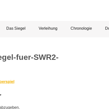
Das Siegel
Verleihung
Chronologie
D
egel-fuer-SWR2-
oerspiel
r
 abzugeben.