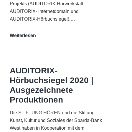
Projekts (AUDITORIX-Hörwerkstatt,
AUDITORIX- Internetdomain und
AUDITORIX-Hörbuchsiegel),…
„Best
Weiterlesen
of
AUDITORIX“
im
WDR-
AUDITORIX-
Funkhaus
Hörbuchsiegel 2020 |
Köln
Ausgezeichnete
Produktionen
Die STIFTUNG HÖREN und die Stiftung
Kunst, Kultur und Soziales der Sparda-Bank
West haben in Kooperation mit dem