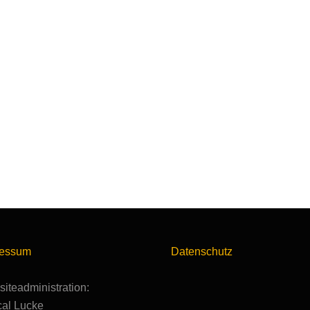
ressum
Datenschutz
iteadministration:
al Lucke