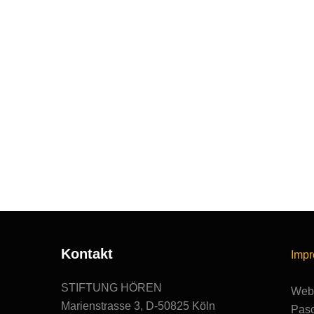
Kontakt
Imp
STIFTUNG HÖREN
Webs
Marienstrasse 3, D-50825 Köln
Pasc