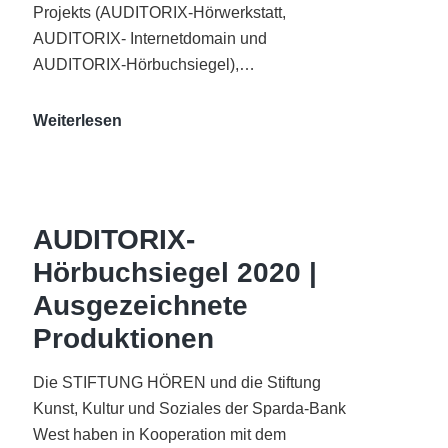
Projekts (AUDITORIX-Hörwerkstatt,
AUDITORIX- Internetdomain und
AUDITORIX-Hörbuchsiegel),…
„Best
Weiterlesen
of
AUDITORIX“
im
WDR-
AUDITORIX-
Funkhaus
Hörbuchsiegel 2020 |
Köln
Ausgezeichnete
Produktionen
Die STIFTUNG HÖREN und die Stiftung
Kunst, Kultur und Soziales der Sparda-Bank
West haben in Kooperation mit dem