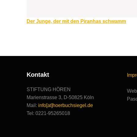
Beitragsnavigation
Der Junge, der mit den Piranhas schwamm
Kontakt
Imp
STIFTUNG HÖREN
Webs
Marienstrasse 3, D-50825 Köln
Pasc
Mail:
info[at]hoerbuchsiegel.de
Tel: 0221-95265018