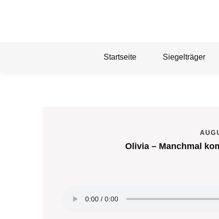
Skip
to
content
Startseite
Siegelträger
AUGU
Olivia – Manchmal kom