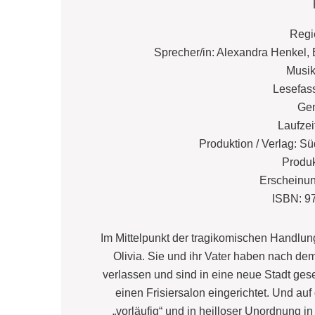
Regie
Sprecher/in: Alexandra Henkel, E
Musik
Lesefass
Gen
Laufzei
Produktion / Verlag: S
Produk
Erscheinun
ISBN: 9
Im Mittelpunkt der tragikomischen Handlung 
Olivia. Sie und ihr Vater haben nach dem
verlassen und sind in eine neue Stadt gese
einen Frisiersalon eingerichtet. Und a
„vorläufig“ und in heilloser Unordnung in