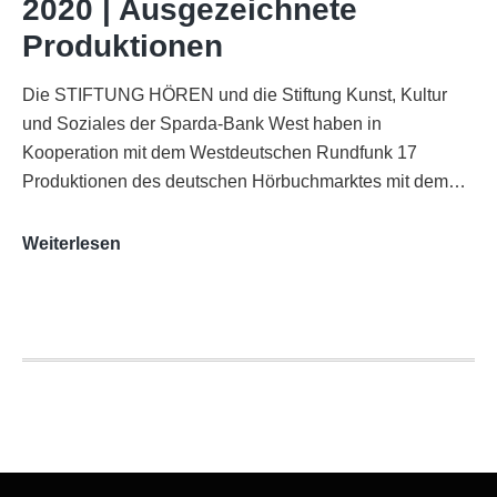
2020 | Ausgezeichnete
Köln
Produktionen
Die STIFTUNG HÖREN und die Stiftung Kunst, Kultur
und Soziales der Sparda-Bank West haben in
Kooperation mit dem Westdeutschen Rundfunk 17
Produktionen des deutschen Hörbuchmarktes mit dem…
AUDITORIX-
Weiterlesen
Hörbuchsiegel
2020
|
Ausgezeichnete
Produktionen