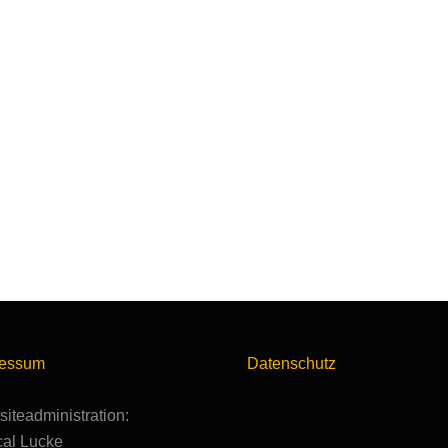
ressum
Datenschutz
iteadministration:
al Lucke