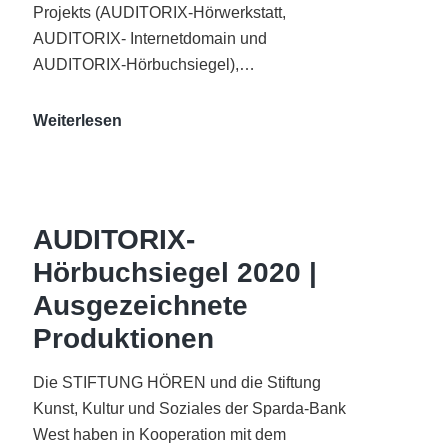
Projekts (AUDITORIX-Hörwerkstatt,
AUDITORIX- Internetdomain und
AUDITORIX-Hörbuchsiegel),…
„Best
Weiterlesen
of
AUDITORIX“
im
WDR-
AUDITORIX-
Funkhaus
Hörbuchsiegel 2020 |
Köln
Ausgezeichnete
Produktionen
Die STIFTUNG HÖREN und die Stiftung
Kunst, Kultur und Soziales der Sparda-Bank
West haben in Kooperation mit dem