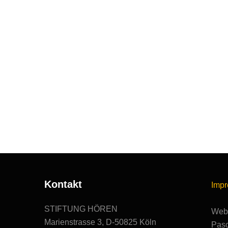
Kontakt
Imp
STIFTUNG HÖREN
Webs
Marienstrasse 3, D-50825 Köln
Pasc