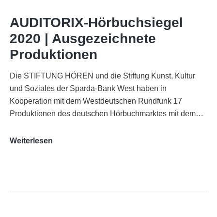
im
WDR-
AUDITORIX-Hörbuchsiegel
Funkhaus
2020 | Ausgezeichnete
Köln
Produktionen
Die STIFTUNG HÖREN und die Stiftung Kunst, Kultur
und Soziales der Sparda-Bank West haben in
Kooperation mit dem Westdeutschen Rundfunk 17
Produktionen des deutschen Hörbuchmarktes mit dem…
AUDITORIX-
Weiterlesen
Hörbuchsiegel
2020
|
Ausgezeichnete
Produktionen