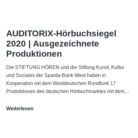
of
AUDITORIX“
im
WDR-
AUDITORIX-Hörbuchsiegel
Funkhaus
2020 | Ausgezeichnete
Köln
Produktionen
Die STIFTUNG HÖREN und die Stiftung Kunst, Kultur
und Soziales der Sparda-Bank West haben in
Kooperation mit dem Westdeutschen Rundfunk 17
Produktionen des deutschen Hörbuchmarktes mit dem…
AUDITORIX-
Weiterlesen
Hörbuchsiegel
2020
|