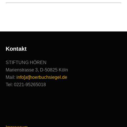
Ausgezeichnete
Produktionen
Kontakt
STIFTUNG HÖREN
Marienstrasse 3, D-50825 Köln
Mail:
info[at]hoerbuchsiegel.de
Tel: 0221-95265018