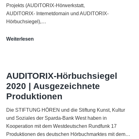
Projekts (AUDITORIX-Hörwerkstatt,
AUDITORIX- Internetdomain und AUDITORIX-
Hörbuchsiegel),…
„Best
Weiterlesen
of
AUDITORIX“
im
WDR-
AUDITORIX-Hörbuchsiegel
Funkhaus
2020 | Ausgezeichnete
Köln
Produktionen
Die STIFTUNG HÖREN und die Stiftung Kunst, Kultur
und Soziales der Sparda-Bank West haben in
Kooperation mit dem Westdeutschen Rundfunk 17
Produktionen des deutschen Hörbuchmarktes mit dem…