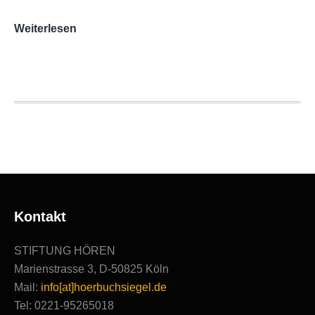
AUDITORIX-
Weiterlesen
Hörbuchsiegel
2020
|
Ausgezeichnete
Produktionen
Kontakt
STIFTUNG HÖREN
Marienstrasse 3, D-50825 Köln
Mail:
info[at]hoerbuchsiegel.de
Tel: 0221-95265018