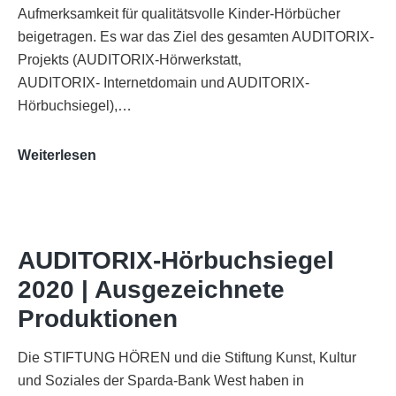
Aufmerksamkeit für qualitätsvolle Kinder-Hörbücher
beigetragen. Es war das Ziel des gesamten AUDITORIX-
Projekts (AUDITORIX-Hörwerkstatt,
AUDITORIX- Internetdomain und AUDITORIX-
Hörbuchsiegel),…
„Best
Weiterlesen
of
AUDITORIX“
im
WDR-
AUDITORIX-Hörbuchsiegel
Funkhaus
2020 | Ausgezeichnete
Köln
Produktionen
Die STIFTUNG HÖREN und die Stiftung Kunst, Kultur
und Soziales der Sparda-Bank West haben in