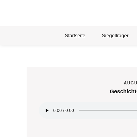
Skip
to
content
Startseite
Siegelträger
AUGU
Geschich