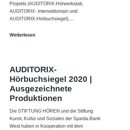
Projekts (AUDITORIX-Hörwerkstatt,
AUDITORIX- Internetdomain und
AUDITORIX-Hörbuchsiegel),…
„Best
Weiterlesen
of
AUDITORIX“
im
WDR-
AUDITORIX-
Funkhaus
Hörbuchsiegel 2020 |
Köln
Ausgezeichnete
Produktionen
Die STIFTUNG HÖREN und die Stiftung
Kunst, Kultur und Soziales der Sparda-Bank
West haben in Kooperation mit dem