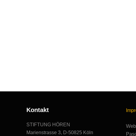
Kontakt
Imp
STIFTUNG HÖREN
Webs
Marienstrasse 3, D-50825 Köln
Pasc