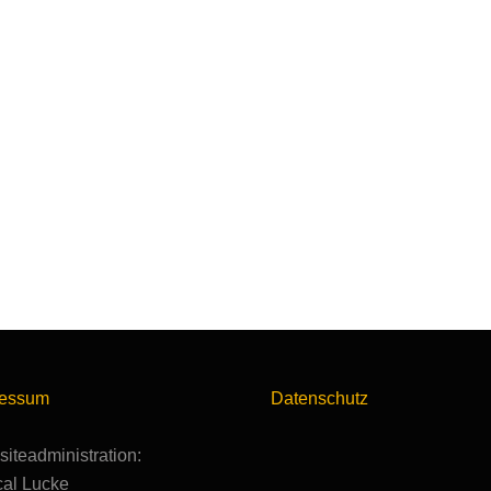
ressum
Datenschutz
iteadministration:
al Lucke