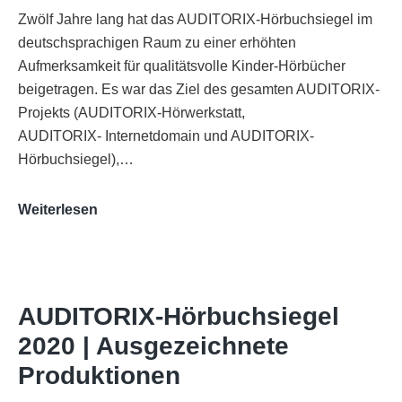
Zwölf Jahre lang hat das AUDITORIX-Hörbuchsiegel im
deutschsprachigen Raum zu einer erhöhten
Aufmerksamkeit für qualitätsvolle Kinder-Hörbücher
beigetragen. Es war das Ziel des gesamten AUDITORIX-
Projekts (AUDITORIX-Hörwerkstatt,
AUDITORIX- Internetdomain und AUDITORIX-
Hörbuchsiegel),…
„Best
Weiterlesen
of
AUDITORIX“
im
WDR-
AUDITORIX-Hörbuchsiegel
Funkhaus
2020 | Ausgezeichnete
Köln
Produktionen