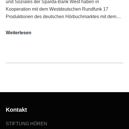
und Soziales der Sparda-Bank West haben in
Kooperation mit dem Westdeutschen Rundfunk 17
Produktionen des deutschen Hörbuchmarktes mit dem…
AUDITORIX-
Weiterlesen
Hörbuchsiegel
2020
|
Ausgezeichnete
Produktionen
Kontakt
STIFTUNG HÖREN