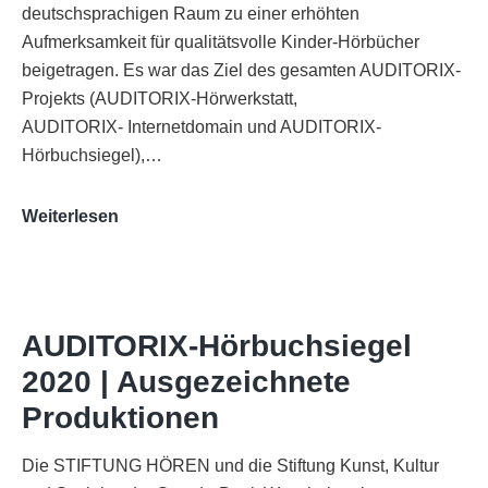
deutschsprachigen Raum zu einer erhöhten
Aufmerksamkeit für qualitätsvolle Kinder-Hörbücher
beigetragen. Es war das Ziel des gesamten AUDITORIX-
Projekts (AUDITORIX-Hörwerkstatt,
AUDITORIX- Internetdomain und AUDITORIX-
Hörbuchsiegel),…
„Best
Weiterlesen
of
AUDITORIX“
im
WDR-
AUDITORIX-Hörbuchsiegel
Funkhaus
2020 | Ausgezeichnete
Köln
Produktionen
Die STIFTUNG HÖREN und die Stiftung Kunst, Kultur