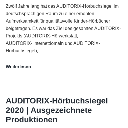
Zwölf Jahre lang hat das AUDITORIX-Hörbuchsiegel im
deutschsprachigen Raum zu einer erhöhten
Aufmerksamkeit für qualitätsvolle Kinder-Hörbücher
beigetragen. Es war das Ziel des gesamten AUDITORIX-
Projekts (AUDITORIX-Hörwerkstatt,
AUDITORIX- Internetdomain und AUDITORIX-
Hörbuchsiegel),…
„Best
Weiterlesen
of
AUDITORIX“
im
WDR-
AUDITORIX-Hörbuchsiegel
Funkhaus
2020 | Ausgezeichnete
Köln
Produktionen