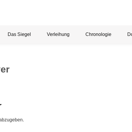
Das Siegel
Verleihung
Chronologie
D
yer
r
 abzugeben.