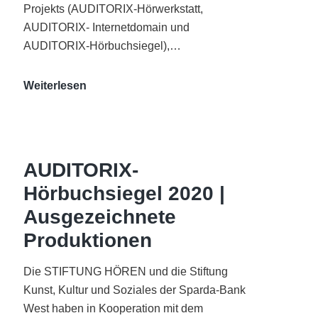
Projekts (AUDITORIX-Hörwerkstatt,
AUDITORIX- Internetdomain und
AUDITORIX-Hörbuchsiegel),…
„Best
Weiterlesen
of
AUDITORIX“
im
WDR-
AUDITORIX-
Funkhaus
Hörbuchsiegel 2020 |
Köln
Ausgezeichnete
Produktionen
Die STIFTUNG HÖREN und die Stiftung
Kunst, Kultur und Soziales der Sparda-Bank
West haben in Kooperation mit dem