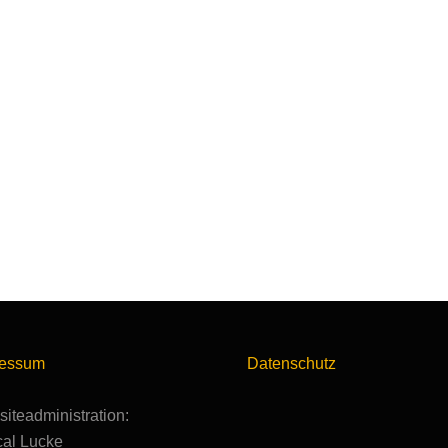
ressum
Datenschutz
iteadministration:
al Lucke