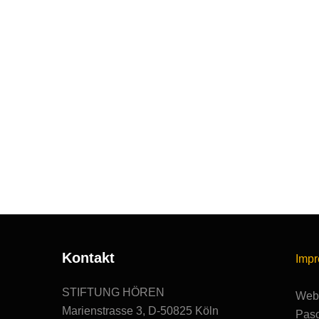
Kontakt
Imp
STIFTUNG HÖREN
Webs
Marienstrasse 3, D-50825 Köln
Pasc