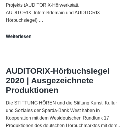
Projekts (AUDITORIX-Hörwerkstatt,
AUDITORIX- Internetdomain und AUDITORIX-
Hörbuchsiegel),…
„Best
Weiterlesen
of
AUDITORIX“
im
WDR-
AUDITORIX-Hörbuchsiegel
Funkhaus
2020 | Ausgezeichnete
Köln
Produktionen
Die STIFTUNG HÖREN und die Stiftung Kunst, Kultur
und Soziales der Sparda-Bank West haben in
Kooperation mit dem Westdeutschen Rundfunk 17
Produktionen des deutschen Hörbuchmarktes mit dem…