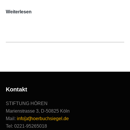
AUDITORIX-
Weiterlesen
Hörbuchsiegel
2020
|
Ausgezeichnete
Produktionen
Kontakt
STIFTUNG HÖREN
Marienstrasse 3, D-50825 Köln
Mail:
info[at]hoerbuchsiegel.de
Tel: 0221-95265018