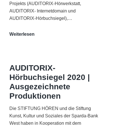
Projekts (AUDITORIX-Hörwerkstatt,
AUDITORIX- Internetdomain und
AUDITORIX-Hörbuchsiegel),…
„Best
Weiterlesen
of
AUDITORIX“
im
WDR-
AUDITORIX-
Funkhaus
Hörbuchsiegel 2020 |
Köln
Ausgezeichnete
Produktionen
Die STIFTUNG HÖREN und die Stiftung
Kunst, Kultur und Soziales der Sparda-Bank
West haben in Kooperation mit dem