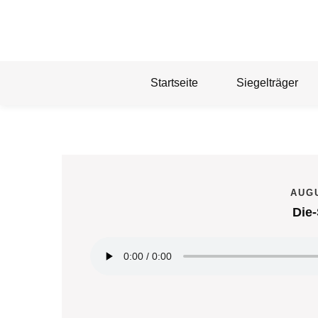
Skip
to
content
Startseite
Siegelträger
AUGU
Die-