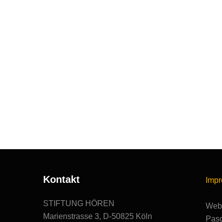
Kontakt
Imp
STIFTUNG HÖREN
Webs
Marienstrasse 3, D-50825 Köln
Pasc