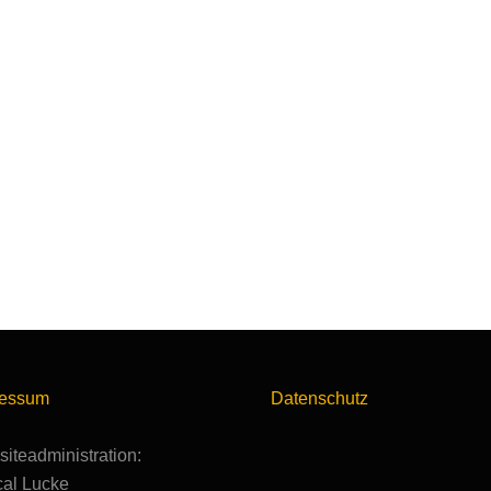
ressum
Datenschutz
iteadministration:
al Lucke