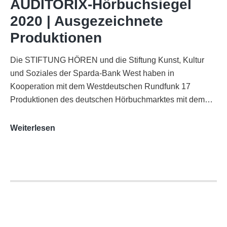
AUDITORIX-Hörbuchsiegel
Funkhaus
2020 | Ausgezeichnete
Köln
Produktionen
Die STIFTUNG HÖREN und die Stiftung Kunst, Kultur
und Soziales der Sparda-Bank West haben in
Kooperation mit dem Westdeutschen Rundfunk 17
Produktionen des deutschen Hörbuchmarktes mit dem…
AUDITORIX-
Weiterlesen
Hörbuchsiegel
2020
|
Ausgezeichnete
Produktionen