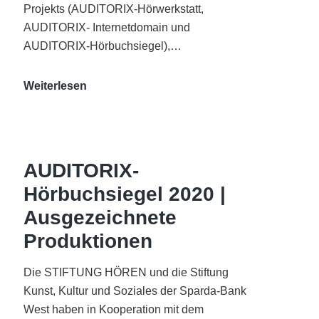
Projekts (AUDITORIX-Hörwerkstatt,
AUDITORIX- Internetdomain und
AUDITORIX-Hörbuchsiegel),…
„Best
Weiterlesen
of
AUDITORIX“
im
WDR-
AUDITORIX-
Funkhaus
Hörbuchsiegel 2020 |
Köln
Ausgezeichnete
Produktionen
Die STIFTUNG HÖREN und die Stiftung
Kunst, Kultur und Soziales der Sparda-Bank
West haben in Kooperation mit dem