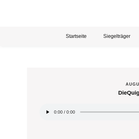
Skip
to
content
Startseite
Siegelträger
AUGU
DieQuig