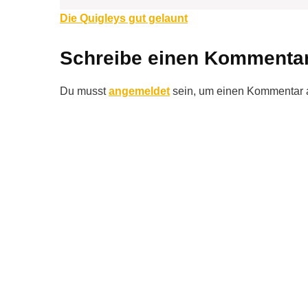
Beitragsnavigation
Die Quigleys gut gelaunt
Schreibe einen Kommenta
Du musst
angemeldet
sein, um einen Kommentar