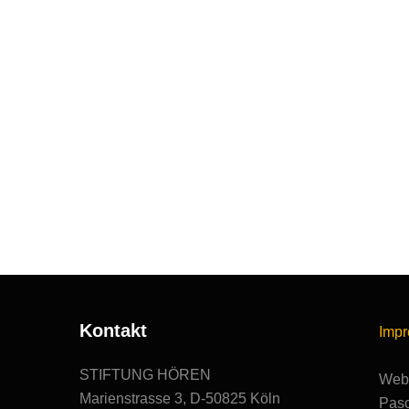
Kontakt
Imp
STIFTUNG HÖREN
Webs
Marienstrasse 3, D-50825 Köln
Pasc