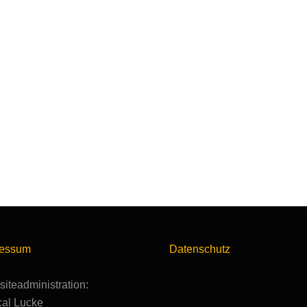
ressum
Datenschutz
iteadministration:
al Lucke