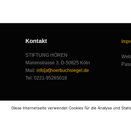
Kontakt
Imp
STIFTUNG HÖREN
Webs
Marienstrasse 3, D-50825 Köln
Pasc
Mail:
info[at]hoerbuchsiegel.de
Tel: 0221-95265018
Diese Internetseite verwendet Cookies für die Analyse und Stati
Powered by WordPress