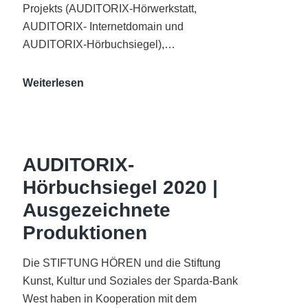
Projekts (AUDITORIX-Hörwerkstatt,
AUDITORIX- Internetdomain und
AUDITORIX-Hörbuchsiegel),…
„Best
Weiterlesen
of
AUDITORIX“
im
WDR-
AUDITORIX-
Funkhaus
Hörbuchsiegel 2020 |
Köln
Ausgezeichnete
Produktionen
Die STIFTUNG HÖREN und die Stiftung
Kunst, Kultur und Soziales der Sparda-Bank
West haben in Kooperation mit dem