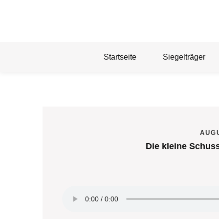
Skip
to
content
Startseite
Siegelträger
AUGU
Die kleine Schus