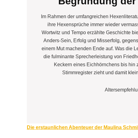
Begründung der
Im Rahmen der umfangreichen Hexenliteratur 
ihre Hexensprüche immer wieder vermassel
Wortwitz und Tempo erzählte Geschichte b
Anders-Sein, Erfolg und Misserfolg, gegens
einem Mut machenden Ende auf. Was die Le
die fulminante Sprecherleistung von Fried
Keckern eines Eichhörnchens bis hin
Stimmregister zieht und damit kle
Altersempfehlu
Beitragsnavigation
Die erstaunlichen Abenteuer der Maulina Schmi