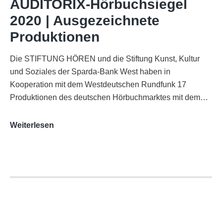
AUDITORIX-Hörbuchsiegel
Funkhaus
2020 | Ausgezeichnete
Köln
Produktionen
Die STIFTUNG HÖREN und die Stiftung Kunst, Kultur
und Soziales der Sparda-Bank West haben in
Kooperation mit dem Westdeutschen Rundfunk 17
Produktionen des deutschen Hörbuchmarktes mit dem…
AUDITORIX-
Weiterlesen
Hörbuchsiegel
2020
|
Ausgezeichnete
Produktionen