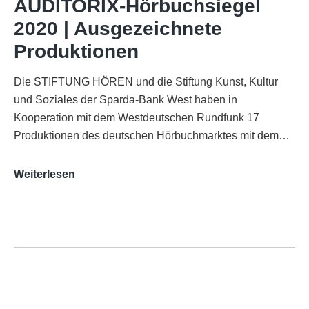
AUDITORIX-Hörbuchsiegel
Funkhaus
2020 | Ausgezeichnete
Köln
Produktionen
Die STIFTUNG HÖREN und die Stiftung Kunst, Kultur
und Soziales der Sparda-Bank West haben in
Kooperation mit dem Westdeutschen Rundfunk 17
Produktionen des deutschen Hörbuchmarktes mit dem…
AUDITORIX-
Weiterlesen
Hörbuchsiegel
2020
|
Ausgezeichnete
Produktionen