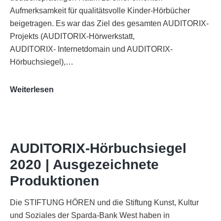
Aufmerksamkeit für qualitätsvolle Kinder-Hörbücher
beigetragen. Es war das Ziel des gesamten AUDITORIX-
Projekts (AUDITORIX-Hörwerkstatt,
AUDITORIX- Internetdomain und AUDITORIX-
Hörbuchsiegel),…
„Best
Weiterlesen
of
AUDITORIX“
im
WDR-
AUDITORIX-Hörbuchsiegel
Funkhaus
2020 | Ausgezeichnete
Köln
Produktionen
Die STIFTUNG HÖREN und die Stiftung Kunst, Kultur
und Soziales der Sparda-Bank West haben in