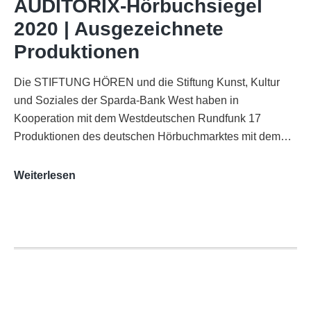
AUDITORIX-Hörbuchsiegel
Funkhaus
2020 | Ausgezeichnete
Köln
Produktionen
Die STIFTUNG HÖREN und die Stiftung Kunst, Kultur
und Soziales der Sparda-Bank West haben in
Kooperation mit dem Westdeutschen Rundfunk 17
Produktionen des deutschen Hörbuchmarktes mit dem…
AUDITORIX-
Weiterlesen
Hörbuchsiegel
2020
|
Ausgezeichnete
Produktionen