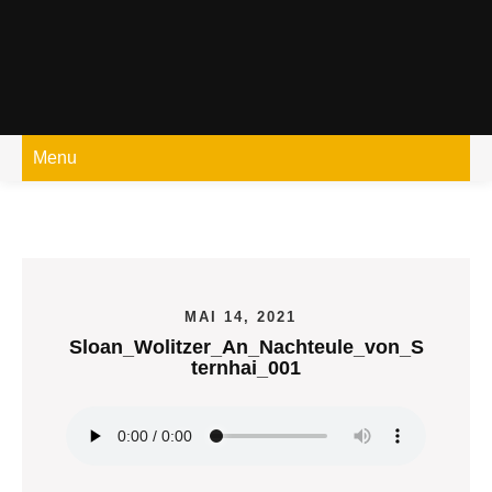
Skip
to
content
Menu
MAI 14, 2021
Sloan_Wolitzer_An_Nachteule_von_S
ternhai_001