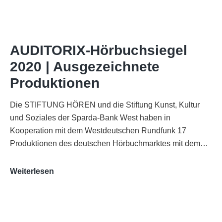
of
AUDITORIX“
im
WDR-
AUDITORIX-Hörbuchsiegel
Funkhaus
2020 | Ausgezeichnete
Köln
Produktionen
Die STIFTUNG HÖREN und die Stiftung Kunst, Kultur
und Soziales der Sparda-Bank West haben in
Kooperation mit dem Westdeutschen Rundfunk 17
Produktionen des deutschen Hörbuchmarktes mit dem…
AUDITORIX-
Weiterlesen
Hörbuchsiegel
2020
|