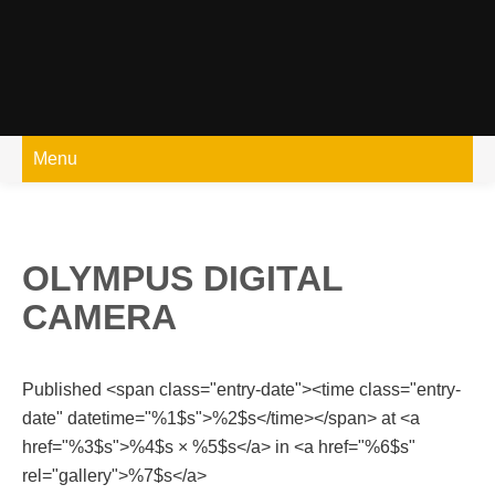
Skip
to
content
Menu
OLYMPUS DIGITAL
CAMERA
Published <span class="entry-date"><time class="entry-
date" datetime="%1$s">%2$s</time></span> at <a
href="%3$s">%4$s × %5$s</a> in <a href="%6$s"
rel="gallery">%7$s</a>