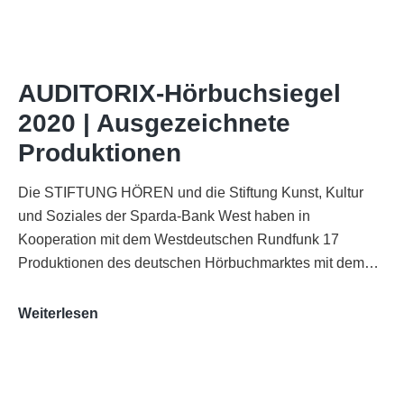
of
AUDITORIX“
im
WDR-
AUDITORIX-Hörbuchsiegel
Funkhaus
2020 | Ausgezeichnete
Köln
Produktionen
Die STIFTUNG HÖREN und die Stiftung Kunst, Kultur
und Soziales der Sparda-Bank West haben in
Kooperation mit dem Westdeutschen Rundfunk 17
Produktionen des deutschen Hörbuchmarktes mit dem…
AUDITORIX-
Weiterlesen
Hörbuchsiegel
2020
|