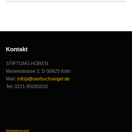
Ausgezeichnete
Produktionen
Kontakt
STIFTUNG HÖREN
Marienstrasse 3, D-50825 Köln
Mail:
info[at]hoerbuchsiegel.de
Tel: 0221-95265018
Impressum