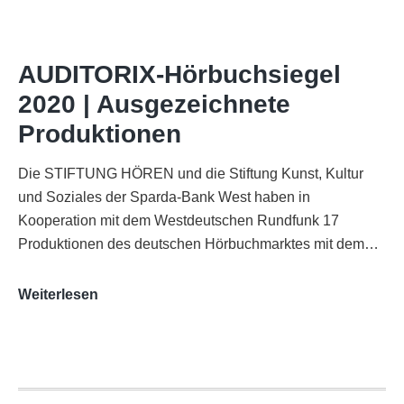
AUDITORIX“
im
WDR-
AUDITORIX-Hörbuchsiegel
Funkhaus
2020 | Ausgezeichnete
Köln
Produktionen
Die STIFTUNG HÖREN und die Stiftung Kunst, Kultur
und Soziales der Sparda-Bank West haben in
Kooperation mit dem Westdeutschen Rundfunk 17
Produktionen des deutschen Hörbuchmarktes mit dem…
AUDITORIX-
Weiterlesen
Hörbuchsiegel
2020
|
Ausgezeichnete