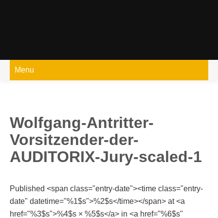
Skip
to
content
Menu
Wolfgang-Antritter-
Vorsitzender-der-
AUDITORIX-Jury-scaled-1
Published <span class="entry-date"><time class="entry-
date" datetime="%1$s">%2$s</time></span> at <a
href="%3$s">%4$s × %5$s</a> in <a href="%6$s"