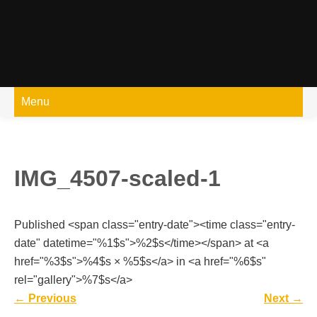
Skip
to
content
Menu
IMG_4507-scaled-1
Published <span class="entry-date"><time class="entry-
date" datetime="%1$s">%2$s</time></span> at <a
href="%3$s">%4$s × %5$s</a> in <a href="%6$s"
rel="gallery">%7$s</a>
←
Previous
Next
→