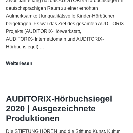
Zwölf Jahre lang hat das AUDITORIX-Hörbuchsiegel im
deutschsprachigen Raum zu einer erhöhten
Aufmerksamkeit für qualitätsvolle Kinder-Hörbücher
beigetragen. Es war das Ziel des gesamten AUDITORIX-
Projekts (AUDITORIX-Hörwerkstatt,
AUDITORIX- Internetdomain und AUDITORIX-
Hörbuchsiegel),…
„Best
Weiterlesen
of
AUDITORIX“
im
WDR-
AUDITORIX-Hörbuchsiegel
Funkhaus
2020 | Ausgezeichnete
Köln
Produktionen
Die STIFTUNG HÖREN und die Stiftung Kunst, Kultur