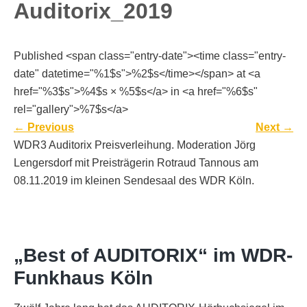
Auditorix_2019
Published <span class="entry-date"><time class="entry-
date" datetime="%1$s">%2$s</time></span> at <a
href="%3$s">%4$s × %5$s</a> in <a href="%6$s"
rel="gallery">%7$s</a>
←
Previous
Next
→
WDR3 Auditorix Preisverleihung. Moderation Jörg
Lengersdorf mit Preisträgerin Rotraud Tannous am
08.11.2019 im kleinen Sendesaal des WDR Köln.
„Best of AUDITORIX“ im WDR-
Funkhaus Köln