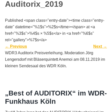
Auditorix_2019
Published <span class="entry-date"><time class="entry-
date" datetime="%1$s">%2$s</time></span> at <a
href="%3$s">%4$s × %5$s</a> in <a href="%6$s"
rel="gallery">%7$s</a>
←
Previous
Next
→
WDR3 Auditorix Preisverleihung. Moderation Jörg
Lengersdorf mit Bläserquintett Anemoi am 08.11.2019 im
kleinen Sendesaal des WDR Köln.
„Best of AUDITORIX“ im WDR-
Funkhaus Köln