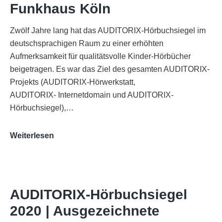
Funkhaus Köln
Zwölf Jahre lang hat das AUDITORIX-Hörbuchsiegel im
deutschsprachigen Raum zu einer erhöhten
Aufmerksamkeit für qualitätsvolle Kinder-Hörbücher
beigetragen. Es war das Ziel des gesamten AUDITORIX-
Projekts (AUDITORIX-Hörwerkstatt,
AUDITORIX- Internetdomain und AUDITORIX-
Hörbuchsiegel),…
„Best
Weiterlesen
of
AUDITORIX“
im
WDR-
AUDITORIX-Hörbuchsiegel
Funkhaus
2020 | Ausgezeichnete
Köln