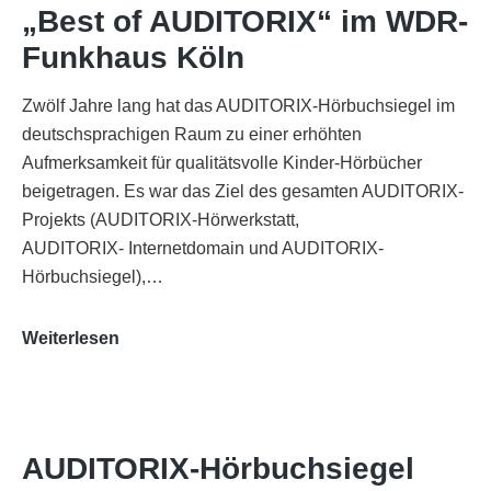
„Best of AUDITORIX“ im WDR-
Funkhaus Köln
Zwölf Jahre lang hat das AUDITORIX-Hörbuchsiegel im
deutschsprachigen Raum zu einer erhöhten
Aufmerksamkeit für qualitätsvolle Kinder-Hörbücher
beigetragen. Es war das Ziel des gesamten AUDITORIX-
Projekts (AUDITORIX-Hörwerkstatt,
AUDITORIX- Internetdomain und AUDITORIX-
Hörbuchsiegel),…
„Best
Weiterlesen
of
AUDITORIX“
im
WDR-
AUDITORIX-Hörbuchsiegel
Funkhaus