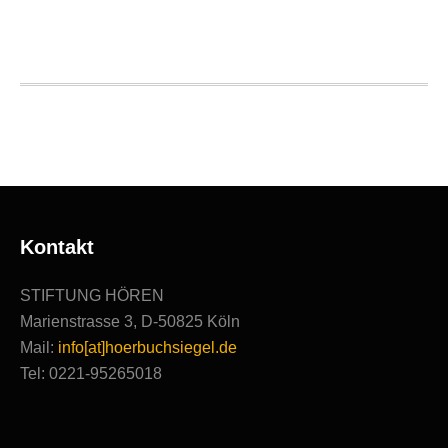
Hörbuchsiegel
2020
|
Ausgezeichnete
Produktionen
Kontakt
STIFTUNG HÖREN
Marienstrasse 3, D-50825 Köln
Mail:
info[at]hoerbuchsiegel.de
Tel: 0221-95265018