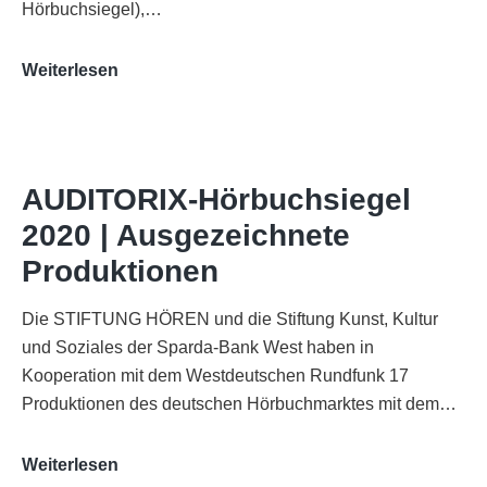
Hörbuchsiegel),…
„Best
Weiterlesen
of
AUDITORIX“
im
WDR-
AUDITORIX-Hörbuchsiegel
Funkhaus
2020 | Ausgezeichnete
Köln
Produktionen
Die STIFTUNG HÖREN und die Stiftung Kunst, Kultur
und Soziales der Sparda-Bank West haben in
Kooperation mit dem Westdeutschen Rundfunk 17
Produktionen des deutschen Hörbuchmarktes mit dem…
AUDITORIX-
Weiterlesen