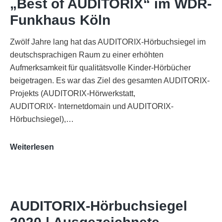
„Best of AUDITORIX“ im WDR-
Funkhaus Köln
Zwölf Jahre lang hat das AUDITORIX-Hörbuchsiegel im
deutschsprachigen Raum zu einer erhöhten
Aufmerksamkeit für qualitätsvolle Kinder-Hörbücher
beigetragen. Es war das Ziel des gesamten AUDITORIX-
Projekts (AUDITORIX-Hörwerkstatt,
AUDITORIX- Internetdomain und AUDITORIX-
Hörbuchsiegel),…
„Best
Weiterlesen
of
AUDITORIX“
im
WDR-
AUDITORIX-Hörbuchsiegel
Funkhaus