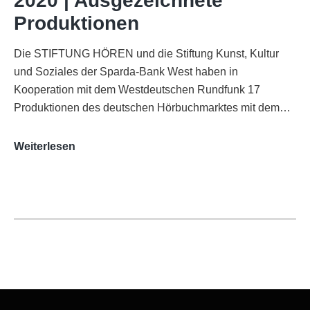
2020 | Ausgezeichnete
Köln
Produktionen
Die STIFTUNG HÖREN und die Stiftung Kunst, Kultur
und Soziales der Sparda-Bank West haben in
Kooperation mit dem Westdeutschen Rundfunk 17
Produktionen des deutschen Hörbuchmarktes mit dem…
AUDITORIX-
Weiterlesen
Hörbuchsiegel
2020
|
Ausgezeichnete
Produktionen