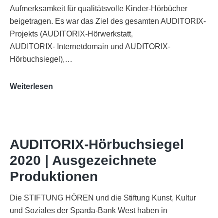
Aufmerksamkeit für qualitätsvolle Kinder-Hörbücher
beigetragen. Es war das Ziel des gesamten AUDITORIX-
Projekts (AUDITORIX-Hörwerkstatt,
AUDITORIX- Internetdomain und AUDITORIX-
Hörbuchsiegel),…
„Best
Weiterlesen
of
AUDITORIX“
im
WDR-
AUDITORIX-Hörbuchsiegel
Funkhaus
2020 | Ausgezeichnete
Köln
Produktionen
Die STIFTUNG HÖREN und die Stiftung Kunst, Kultur
und Soziales der Sparda-Bank West haben in