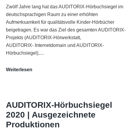
Zwölf Jahre lang hat das AUDITORIX-Hörbuchsiegel im
deutschsprachigen Raum zu einer erhöhten
Aufmerksamkeit für qualitätsvolle Kinder-Hörbücher
beigetragen. Es war das Ziel des gesamten AUDITORIX-
Projekts (AUDITORIX-Hörwerkstatt,
AUDITORIX- Internetdomain und AUDITORIX-
Hörbuchsiegel),…
„Best
Weiterlesen
of
AUDITORIX“
im
WDR-
AUDITORIX-Hörbuchsiegel
Funkhaus
2020 | Ausgezeichnete
Köln
Produktionen