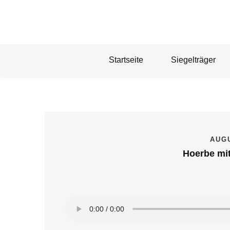
Skip
to
content
Startseite
Siegelträger
AUGU
Hoerbe mi