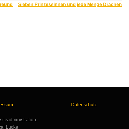
Freund
Sieben Prinzessinnen und jede Menge Drachen
ressum
Datenschutz
iteadministration:
al Lucke