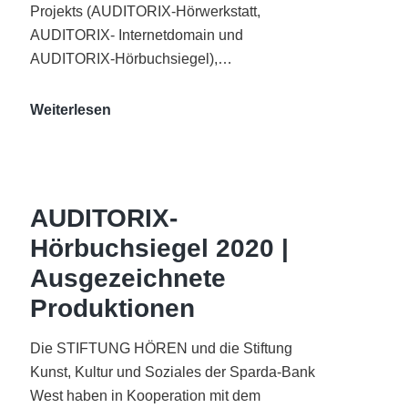
Projekts (AUDITORIX-Hörwerkstatt,
AUDITORIX- Internetdomain und
AUDITORIX-Hörbuchsiegel),…
„Best
Weiterlesen
of
AUDITORIX“
im
WDR-
AUDITORIX-
Funkhaus
Hörbuchsiegel 2020 |
Köln
Ausgezeichnete
Produktionen
Die STIFTUNG HÖREN und die Stiftung
Kunst, Kultur und Soziales der Sparda-Bank
West haben in Kooperation mit dem