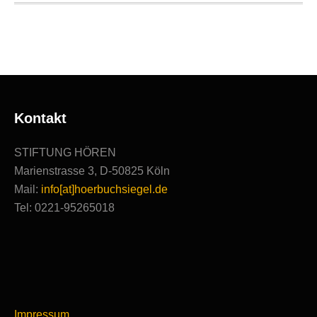
Ausgezeichnete
Produktionen
Kontakt
STIFTUNG HÖREN
Marienstrasse 3, D-50825 Köln
Mail:
info[at]hoerbuchsiegel.de
Tel: 0221-95265018
Impressum