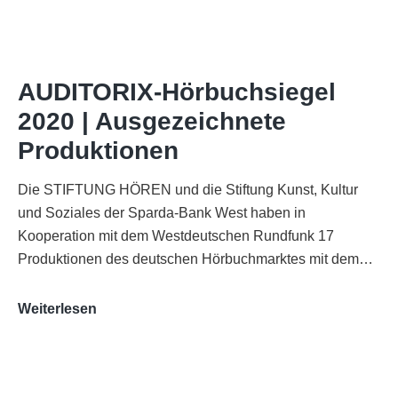
of
AUDITORIX“
im
WDR-
AUDITORIX-Hörbuchsiegel
Funkhaus
2020 | Ausgezeichnete
Köln
Produktionen
Die STIFTUNG HÖREN und die Stiftung Kunst, Kultur
und Soziales der Sparda-Bank West haben in
Kooperation mit dem Westdeutschen Rundfunk 17
Produktionen des deutschen Hörbuchmarktes mit dem…
AUDITORIX-
Weiterlesen
Hörbuchsiegel
2020
|