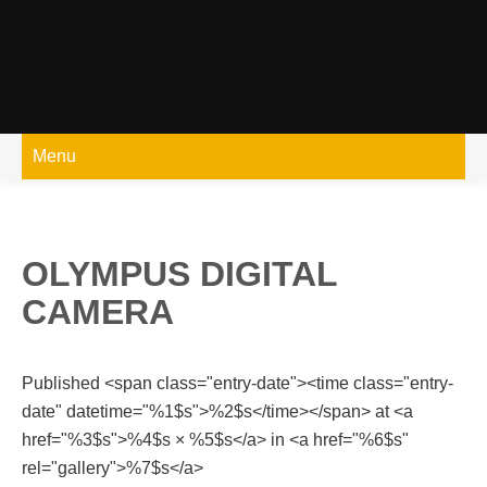
Skip
to
content
Menu
OLYMPUS DIGITAL
CAMERA
Published <span class="entry-date"><time class="entry-
date" datetime="%1$s">%2$s</time></span> at <a
href="%3$s">%4$s × %5$s</a> in <a href="%6$s"
rel="gallery">%7$s</a>