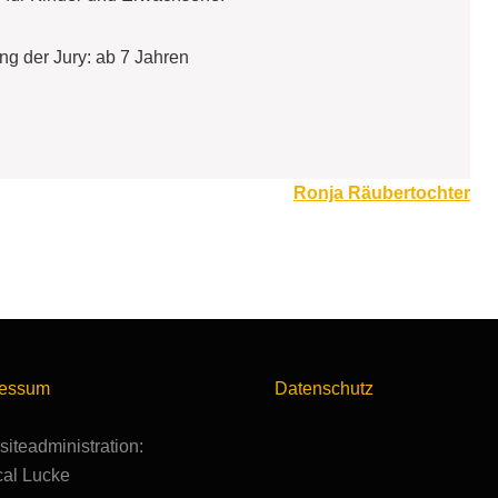
ng der Jury: ab 7 Jahren
Ronja Räubertochter
ressum
Datenschutz
iteadministration:
al Lucke