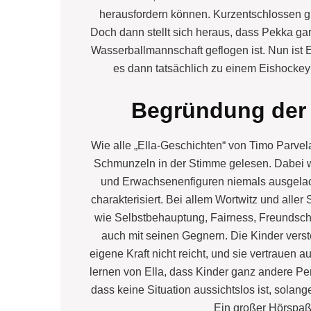
herausfordern können. Kurzentschlossen gr
Doch dann stellt sich heraus, dass Pekka ga
Wasserballmannschaft geflogen ist. Nun ist E
es dann tatsächlich zu einem Eishockeym
Begründung der
Wie alle „Ella-Geschichten“ von Timo Parvel
Schmunzeln in der Stimme gelesen. Dabei w
und Erwachsenenfiguren niemals ausgelac
charakterisiert. Bei allem Wortwitz und all
wie Selbstbehauptung, Fairness, Freundsc
auch mit seinen Gegnern. Die Kinder verst
eigene Kraft nicht reicht, und sie vertrauen 
lernen von Ella, dass Kinder ganz andere Pe
dass keine Situation aussichtslos ist, solan
Ein großer Hörspaß