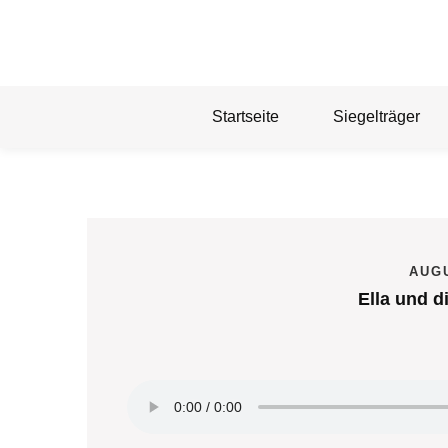
Skip
to
content
Startseite
Siegelträger
AUGU
Ella und d