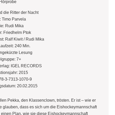
Hörprobe
nd die Ritter der Nacht
: Timo Parvela
ie: Rudi Mika
r: Friedhelm Ptok
: Ralf Kiwit / Rudi Mika
aufzeit: 240 Min.
ngekürzte Lesung
elgruppe: 7+
 Verlag: IGEL RECORDS
tionsjahr: 2015
78-3-7313-1070-9
gsdatum: 20.02.2015
len Pekka, den Klassenclown, trösten. Er ist – wie er
lle glauben, dass es sich um die Eishockeymannschaft
er einen Plan, wie sie diese Eishockeymannschaft