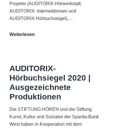
Projekts (AUDITORIX-Hörwerkstatt,
AUDITORIX- Internetdomain und
AUDITORIX-Hörbuchsiegel),…
„Best
Weiterlesen
of
AUDITORIX“
im
WDR-
AUDITORIX-
Funkhaus
Hörbuchsiegel 2020 |
Köln
Ausgezeichnete
Produktionen
Die STIFTUNG HÖREN und die Stiftung
Kunst, Kultur und Soziales der Sparda-Bank
West haben in Kooperation mit dem