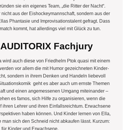
ünden sie ein eigenes Team, „die Ritter der Nacht“.
r nicht aus der Eishockeymannschaft, sondern aus der
llas Phantasie und Improvisationstalent gefragt. Dass
atch kommt, hat allerdings viel mit Glück zu tun.
 AUDITORIX Fachjury
a wird auch diese von Friedhelm Ptok quasi mit einem
erden vor allem die mit Humor gezeichneten Kinder-
ht, sondern in ihrem Denken und Handeln liebevoll
er Situationskomik geht es aber auch um ernste Themen
haft und einen angemessenen Umgang miteinander –
ehen es famos, sich Hilfe zu organisieren, wenn die
auf ihren Lehrer und ihren Einfallsreichtum. Erwachsene
rspektiven haben können. Und Kinder lernen von Ella,
ge man sich den Schneid nicht abkaufen lässt. Kurzum:
 für Kinder und Erwachsene.