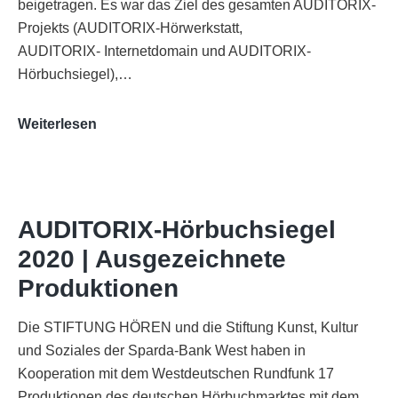
beigetragen. Es war das Ziel des gesamten AUDITORIX-
Projekts (AUDITORIX-Hörwerkstatt,
AUDITORIX- Internetdomain und AUDITORIX-
Hörbuchsiegel),…
„Best
Weiterlesen
of
AUDITORIX“
im
WDR-
AUDITORIX-Hörbuchsiegel
Funkhaus
2020 | Ausgezeichnete
Köln
Produktionen
Die STIFTUNG HÖREN und die Stiftung Kunst, Kultur
und Soziales der Sparda-Bank West haben in
Kooperation mit dem Westdeutschen Rundfunk 17
Produktionen des deutschen Hörbuchmarktes mit dem…