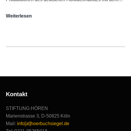
AUDITORIX-
Weiterlesen
Hörbuchsiegel
2020
|
Ausgezeichnete
Produktionen
Kontakt
STIFTUNG HÖREN
Marienstrasse 3, D-50825 Köln
Mail:
info[at]hoerbuchsiegel.de