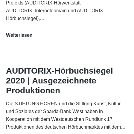
Projekts (AUDITORIX-Hörwerkstatt,
AUDITORIX- Internetdomain und AUDITORIX-
Hörbuchsiegel),…
„Best
Weiterlesen
of
AUDITORIX“
im
WDR-
AUDITORIX-Hörbuchsiegel
Funkhaus
2020 | Ausgezeichnete
Köln
Produktionen
Die STIFTUNG HÖREN und die Stiftung Kunst, Kultur
und Soziales der Sparda-Bank West haben in
Kooperation mit dem Westdeutschen Rundfunk 17
Produktionen des deutschen Hörbuchmarktes mit dem…