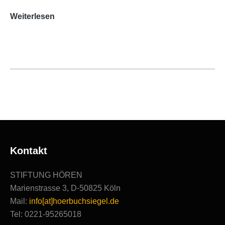
AUDITORIX-
Weiterlesen
Hörbuchsiegel
2020
|
Ausgezeichnete
Produktionen
Kontakt
STIFTUNG HÖREN
Marienstrasse 3, D-50825 Köln
Mail:
info[at]hoerbuchsiegel.de
Tel: 0221-95265018