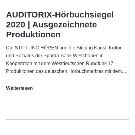
im
WDR-
AUDITORIX-Hörbuchsiegel
Funkhaus
2020 | Ausgezeichnete
Köln
Produktionen
Die STIFTUNG HÖREN und die Stiftung Kunst, Kultur
und Soziales der Sparda-Bank West haben in
Kooperation mit dem Westdeutschen Rundfunk 17
Produktionen des deutschen Hörbuchmarktes mit dem…
AUDITORIX-
Weiterlesen
Hörbuchsiegel
2020
|
Ausgezeichnete
Produktionen