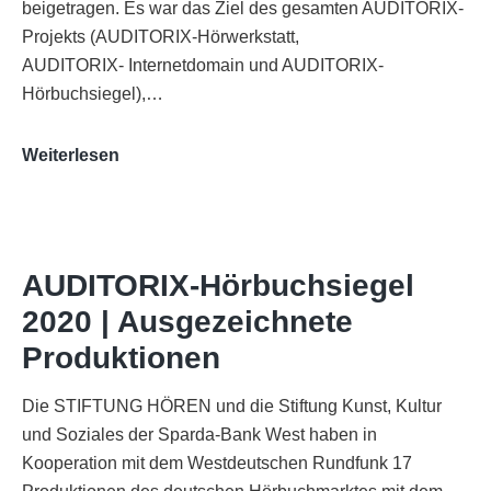
beigetragen. Es war das Ziel des gesamten AUDITORIX-
Projekts (AUDITORIX-Hörwerkstatt,
AUDITORIX- Internetdomain und AUDITORIX-
Hörbuchsiegel),…
„Best
Weiterlesen
of
AUDITORIX“
im
WDR-
AUDITORIX-Hörbuchsiegel
Funkhaus
2020 | Ausgezeichnete
Köln
Produktionen
Die STIFTUNG HÖREN und die Stiftung Kunst, Kultur
und Soziales der Sparda-Bank West haben in
Kooperation mit dem Westdeutschen Rundfunk 17