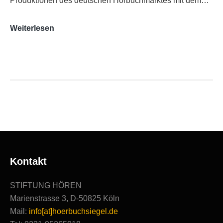
Produktionen des deutschen Hörbuchmarktes mit dem…
AUDITORIX-
Weiterlesen
Hörbuchsiegel
2020
|
Ausgezeichnete
Produktionen
Kontakt
STIFTUNG HÖREN
Marienstrasse 3, D-50825 Köln
Mail:
info[at]hoerbuchsiegel.de