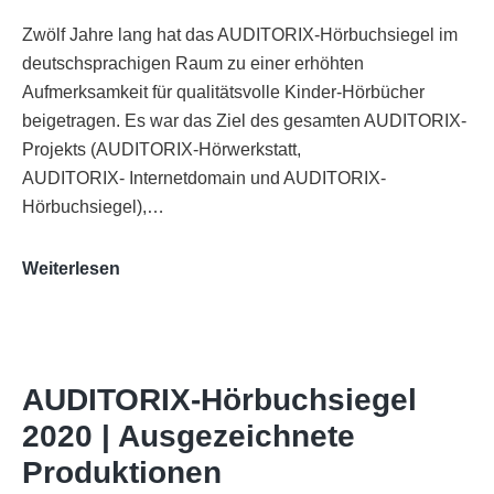
Zwölf Jahre lang hat das AUDITORIX-Hörbuchsiegel im
deutschsprachigen Raum zu einer erhöhten
Aufmerksamkeit für qualitätsvolle Kinder-Hörbücher
beigetragen. Es war das Ziel des gesamten AUDITORIX-
Projekts (AUDITORIX-Hörwerkstatt,
AUDITORIX- Internetdomain und AUDITORIX-
Hörbuchsiegel),…
„Best
Weiterlesen
of
AUDITORIX“
im
WDR-
AUDITORIX-Hörbuchsiegel
Funkhaus
2020 | Ausgezeichnete
Köln
Produktionen