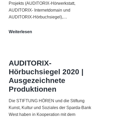
Projekts (AUDITORIX-Hörwerkstatt,
AUDITORIX- Internetdomain und
AUDITORIX-Hörbuchsiegel),…
„Best
Weiterlesen
of
AUDITORIX“
im
WDR-
AUDITORIX-
Funkhaus
Hörbuchsiegel 2020 |
Köln
Ausgezeichnete
Produktionen
Die STIFTUNG HÖREN und die Stiftung
Kunst, Kultur und Soziales der Sparda-Bank
West haben in Kooperation mit dem