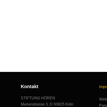
Kontakt
Imp
STIFTUNG HÖREN
Webs
Marienstrasse 3, D-50825 Köln
Pasc