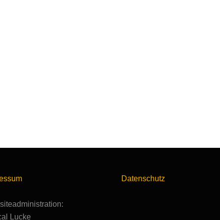
ressum
Datenschutz
iteadministration:
al Lucke