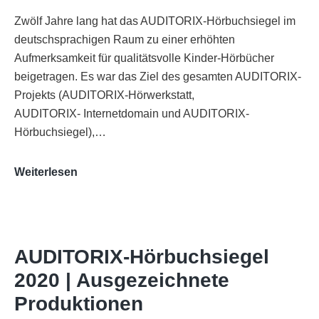
Zwölf Jahre lang hat das AUDITORIX-Hörbuchsiegel im
deutschsprachigen Raum zu einer erhöhten
Aufmerksamkeit für qualitätsvolle Kinder-Hörbücher
beigetragen. Es war das Ziel des gesamten AUDITORIX-
Projekts (AUDITORIX-Hörwerkstatt,
AUDITORIX- Internetdomain und AUDITORIX-
Hörbuchsiegel),…
„Best
Weiterlesen
of
AUDITORIX“
im
WDR-
AUDITORIX-Hörbuchsiegel
Funkhaus
2020 | Ausgezeichnete
Köln
Produktionen