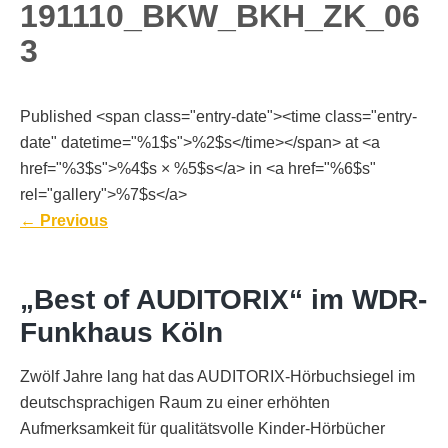
191110_BKW_BKH_ZK_06
3
Published <span class="entry-date"><time class="entry-
date" datetime="%1$s">%2$s</time></span> at <a
href="%3$s">%4$s × %5$s</a> in <a href="%6$s"
rel="gallery">%7$s</a>
←
Previous
„Best of AUDITORIX“ im WDR-
Funkhaus Köln
Zwölf Jahre lang hat das AUDITORIX-Hörbuchsiegel im
deutschsprachigen Raum zu einer erhöhten
Aufmerksamkeit für qualitätsvolle Kinder-Hörbücher