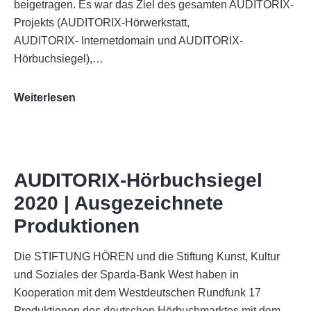
beigetragen. Es war das Ziel des gesamten AUDITORIX-
Projekts (AUDITORIX-Hörwerkstatt,
AUDITORIX- Internetdomain und AUDITORIX-
Hörbuchsiegel),…
„Best
Weiterlesen
of
AUDITORIX“
im
WDR-
AUDITORIX-Hörbuchsiegel
Funkhaus
2020 | Ausgezeichnete
Köln
Produktionen
Die STIFTUNG HÖREN und die Stiftung Kunst, Kultur
und Soziales der Sparda-Bank West haben in
Kooperation mit dem Westdeutschen Rundfunk 17
Produktionen des deutschen Hörbuchmarktes mit dem…