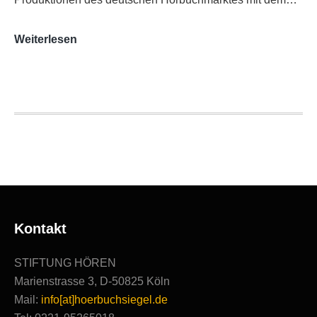
AUDITORIX-
Weiterlesen
Hörbuchsiegel
2020
|
Ausgezeichnete
Produktionen
Kontakt
STIFTUNG HÖREN
Marienstrasse 3, D-50825 Köln
Mail:
info[at]hoerbuchsiegel.de